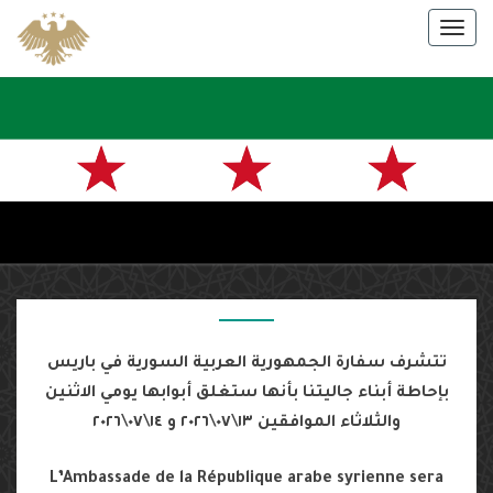
Skip
Togg
to
navig
content
سفارة
الجمهورية
العربية
السورية
في باريس
تتشرف سفارة
الجمهورية العربية السورية في باريس
بإحاطة أبناء جاليتنا بأنها ستغلق أبوابها يومي
الاثنين
والثلاثاء
الموافقين ١٣\٠٧\٢٠٢٦ و ١٤\٠٧\٢٠٢٦
L’Ambassade de la République arabe syrienne sera