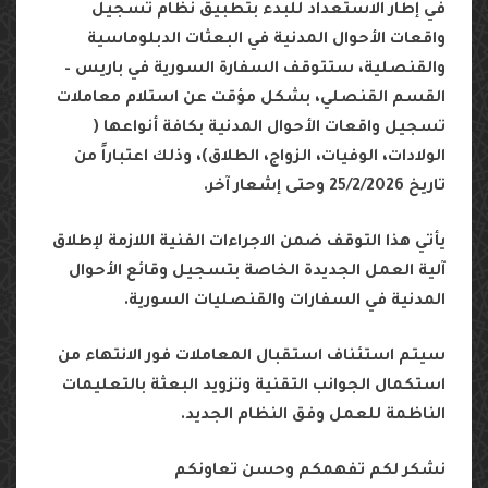
في
إطار
الاستعداد
للبدء
بتطبيق
نظام
تسجيل
واقعات
الأحوال
المدنية
في
البعثات
الدبلوماسية
والقنصلية،
ستتوقف
السفارة
السورية
في
باريس
–
القسم
القنصلي،
بشكل
مؤقت
عن
استلام
معاملات
تسجيل
واقعات
الأحوال
المدنية
بكافة
أنواعها
(
الولادات،
الوفيات،
الزواج،
الطلاق
)
،
وذلك
اعتباراً
من
تاريخ
25/2/2026
وحتى
إشعار
آخر
.
يأتي
هذا
التوقف
ضمن
الاجراءات
الفنية
اللازمة
لإطلاق
آلية
العمل
الجديدة
الخاصة
بتسجيل
وقائع
الأحوال
المدنية
في
السفارات
والقنصليات
السورية
.
سيتم
استئناف
استقبال
المعاملات
فور
الانتهاء
من
استكمال
الجوانب
التقنية
وتزويد
البعثة
بالتعليمات
الناظمة
للعمل
وفق
النظام
الجديد
.
نشكر
لكم
تفهمكم
وحسن
تعاونكم