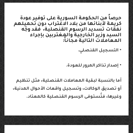
حرصاً
من
الحكومة
السورية
على
توفير
عودة
كريمة
لأبنائها
من
بلاد
الاغتراب
دون
تحميلهم
نفقات
تسديد
الرسوم
القنصلية،
فقد
وجّه
السيد
وزير
الخارجية
والمغتربين
بإجراء
المعاملات
التالية
مجاناً
:
•
التسجيل
القنصلي
.
•
إصدار
تذاكر
المرور
للعودة
.
أما
بالنسبة
لبقية
المعاملات
القنصلية،
مثل
تنظيم
أو
تصديق
الوكالات،
وتسجيل
واقعات
الأحوال
المدنية،
وغيرها،
فتُستوفى
الرسوم
القنصلية
كالمعتاد
.