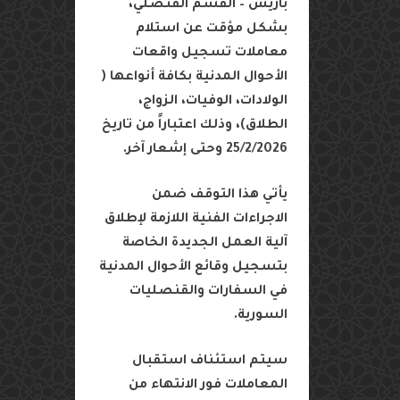
باريس
–
القسم
القنصلي،
بشكل
مؤقت
عن
استلام
معاملات
تسجيل
واقعات
الأحوال
المدنية
بكافة
أنواعها
(
الولادات،
الوفيات،
الزواج،
الطلاق
)
،
وذلك
اعتباراً
من
تاريخ
25/2/2026
وحتى
إشعار
آخر
.
يأتي
هذا
التوقف
ضمن
الاجراءات
الفنية
اللازمة
لإطلاق
آلية
العمل
الجديدة
الخاصة
بتسجيل
وقائع
الأحوال
المدنية
في
السفارات
والقنصليات
السورية
.
سيتم
استئناف
استقبال
المعاملات
فور
الانتهاء
من