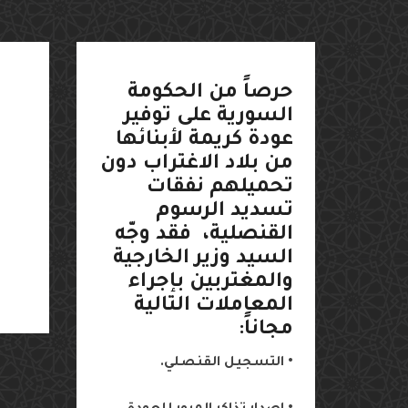
الع
الس
حرصاً
من
الحكومة
في ب
السورية
على
توفير
عودة
كريمة
لأبنائها
من
بلاد
الاغتراب
دون
تحميلهم
نفقات
تسديد
الرسوم
القنصلية،
فقد
وجّه
السيد
وزير
الخارجية
والمغتربين
بإجراء
المعاملات
التالية
مجاناً
:
•
التسجيل
القنصلي
.