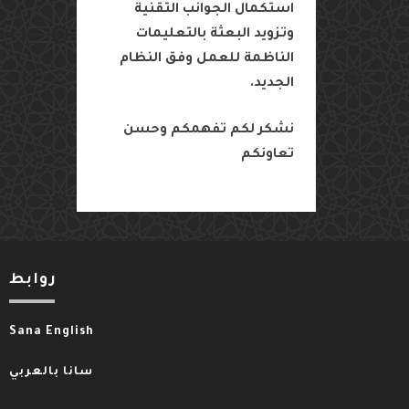
استكمال
الجوانب
التقنية
وتزويد
البعثة
بالتعليمات
الناظمة
للعمل
وفق
النظام
الجديد
.
نشكر
لكم
تفهمكم
وحسن
تعاونكم
روابط
Sana English
سانا بالعربي