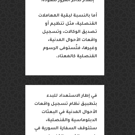
•
إصدار
تذاكر
المرور
للعودة
.
أما
بالنسبة
لبقية
المعاملات
القنصلية،
مثل
تنظيم
أو
تصديق
الوكالات،
وتسجيل
واقعات
الأحوال
المدنية،
وغيرها،
فتُستوفى
الرسوم
القنصلية
كالمعتاد
.
في
إطار
الاستعداد
للبدء
بتطبيق
نظام
تسجيل
واقعات
الأحوال
المدنية
في
البعثات
الدبلوماسية
والقنصلية،
ستتوقف
السفارة
السورية
في