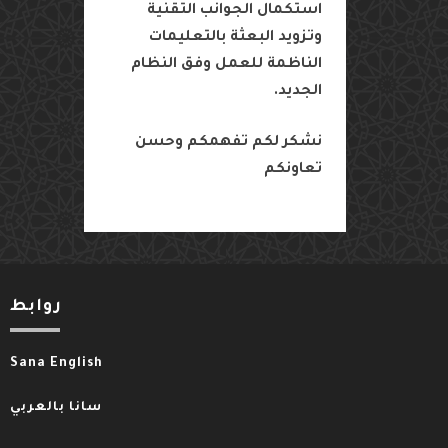
استكمال
الجوانب
التقنية
وتزويد
البعثة
بالتعليمات
الناظمة
للعمل
وفق
النظام
الجديد
.
نشكر
لكم
تفهمكم
وحسن
تعاونكم
روابط
Sana English
سانا بالعربي