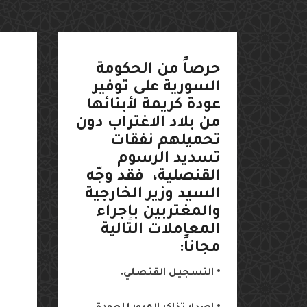
الع
الس
حرصاً
من
الحكومة
في ب
السورية
على
توفير
عودة
كريمة
لأبنائها
من
بلاد
الاغتراب
دون
تحميلهم
نفقات
تسديد
الرسوم
القنصلية،
فقد
وجّه
السيد
وزير
الخارجية
والمغتربين
بإجراء
المعاملات
التالية
مجاناً
:
•
التسجيل
القنصلي
.