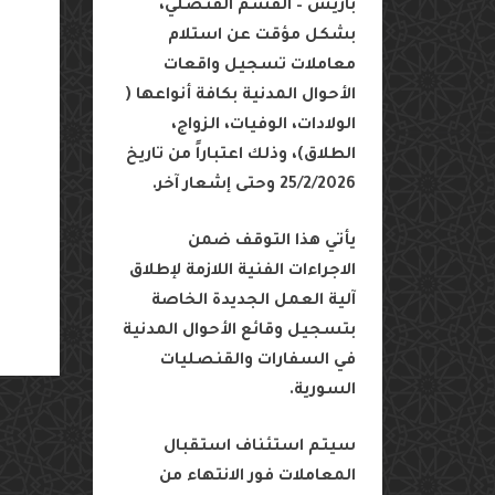
باريس
–
القسم
القنصلي،
بشكل
مؤقت
عن
استلام
معاملات
تسجيل
واقعات
الأحوال
المدنية
بكافة
أنواعها
(
الولادات،
الوفيات،
الزواج،
الطلاق
)
،
وذلك
اعتباراً
من
تاريخ
25/2/2026
وحتى
إشعار
آخر
.
يأتي
هذا
التوقف
ضمن
الاجراءات
الفنية
اللازمة
لإطلاق
آلية
العمل
الجديدة
الخاصة
بتسجيل
وقائع
الأحوال
المدنية
في
السفارات
والقنصليات
السورية
.
سيتم
استئناف
استقبال
المعاملات
فور
الانتهاء
من