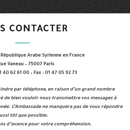
ربية
ورية
NOUS
S CONTACTER
CONTACTER
اريس
République Arabe Syrienne en France
Rue Vaneau – 75007 Paris
 40 62 61 00 – Fax : 01 47 05 92 73
joindre par téléphone, en raison d’un grand nombre
ré de bien vouloir nous transmettre vos messages à
onnée. L’Ambassade ne manquera pas de vous répondre
ussi tôt que possible.
ns d’avance pour votre compréhension.