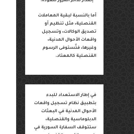
•
إصدار
تذاكر
المرور
للعودة
.
أما
بالنسبة
لبقية
المعاملات
القنصلية،
مثل
تنظيم
أو
تصديق
الوكالات،
وتسجيل
واقعات
الأحوال
المدنية،
وغيرها،
فتُستوفى
الرسوم
القنصلية
كالمعتاد
.
في
إطار
الاستعداد
للبدء
بتطبيق
نظام
تسجيل
واقعات
الأحوال
المدنية
في
البعثات
الدبلوماسية
والقنصلية،
ستتوقف
السفارة
السورية
في