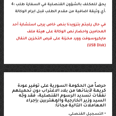
4: يحق للمكلف بالشؤون القنصلية في السفارة طلب
أي وثيقة اضافية من مقدم الطلب قبل ابرام الوكالة.
في حال رغبتم بتزويدنا بنص خاص يرجى استشارة أحد
المحامين واحضار نص الوكالة على هيئة ملف
مايكروسوفت وورد مخزنة على قرص التخزين النقال
(USB Disk)
حرصاً
من
الحكومة
السورية
على
توفير
عودة
كريمة
لأبنائها
من
بلاد
الاغتراب
دون
تحميلهم
نفقات
تسديد
الرسوم
القنصلية،
فقد
وجّه
السيد
وزير
الخارجية
والمغتربين
بإجراء
المعاملات
التالية
مجاناً
:
•
التسجيل
القنصلي
.