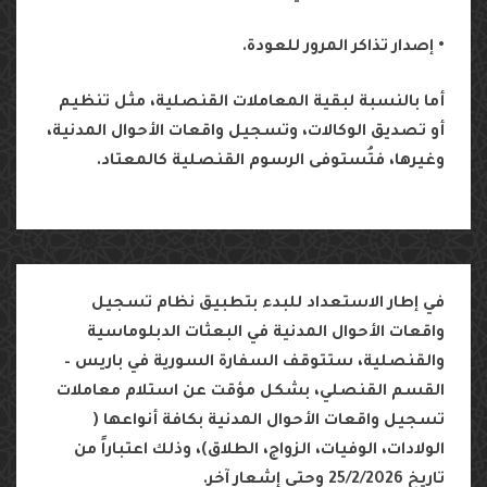
•
إصدار
تذاكر
المرور
للعودة
.
أما
بالنسبة
لبقية
المعاملات
القنصلية،
مثل
تنظيم
أو
تصديق
الوكالات،
وتسجيل
واقعات
الأحوال
المدنية،
وغيرها،
فتُستوفى
الرسوم
القنصلية
كالمعتاد
.
في
إطار
الاستعداد
للبدء
بتطبيق
نظام
تسجيل
واقعات
الأحوال
المدنية
في
البعثات
الدبلوماسية
والقنصلية،
ستتوقف
السفارة
السورية
في
باريس
–
القسم
القنصلي،
بشكل
مؤقت
عن
استلام
معاملات
تسجيل
واقعات
الأحوال
المدنية
بكافة
أنواعها
(
الولادات،
الوفيات،
الزواج،
الطلاق
)
،
وذلك
اعتباراً
من
تاريخ
25/2/2026
وحتى
إشعار
آخر
.