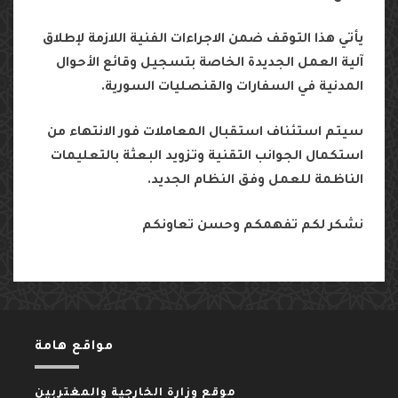
يأتي
هذا
التوقف
ضمن
الاجراءات
الفنية
اللازمة
لإطلاق
آلية
العمل
الجديدة
الخاصة
بتسجيل
وقائع
الأحوال
المدنية
في
السفارات
والقنصليات
السورية
.
سيتم
استئناف
استقبال
المعاملات
فور
الانتهاء
من
استكمال
الجوانب
التقنية
وتزويد
البعثة
بالتعليمات
الناظمة
للعمل
وفق
النظام
الجديد
.
نشكر
لكم
تفهمكم
وحسن
تعاونكم
مواقع هامة
موقع وزارة الخارجية والمغتربين