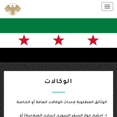
Skip
Togg
to
navig
content
سفارة
الجمهورية
العربية
السورية
الوكالات
في باريس
الوكالات
الوثائق المطلوبة لإحداث الوكالات العامة أو الخـاصة
١- احضار جواز السفر السوري (ساري الصلاحية) أو