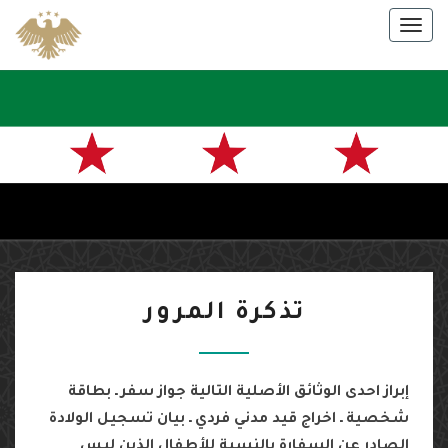
Skip
Togg
to
navig
content
سفارة
الجمهورية
العربية
السورية
تذكرة
في باريس
تذكرة المرور
المرور
إبراز احدى الوثائق الأصلية التالية جواز سفر ـ بطاقة
شخصية ـ اخراج قيد مدني فردي ـ بيان تسجيل الولادة
الصادر عن السفارة بالنسبة للأطفال الذين ليس