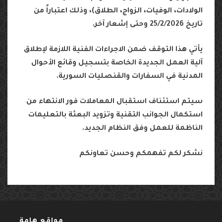
الولادات،
الوفيات،
الزواج،
الطلاق
)
،
وذلك
اعتباراً
من
تاريخ
25/2/2026
وحتى
إشعار
آخر
.
يأتي
هذا
التوقف
ضمن
الاجراءات
الفنية
اللازمة
لإطلاق
آلية
العمل
الجديدة
الخاصة
بتسجيل
وقائع
الأحوال
المدنية
في
السفارات
والقنصليات
السورية
.
سيتم
استئناف
استقبال
المعاملات
فور
الانتهاء
من
استكمال
الجوانب
التقنية
وتزويد
البعثة
بالتعليمات
الناظمة
للعمل
وفق
النظام
الجديد
.
نشكر
لكم
تفهمكم
وحسن
تعاونكم
مواقع هامة