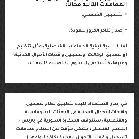
المعاملات
التالية
مجاناً
:
•
التسجيل
القنصلي
.
•
إصدار
تذاكر
المرور
للعودة
.
أما
بالنسبة
لبقية
المعاملات
القنصلية،
مثل
تنظيم
أو
تصديق
الوكالات،
وتسجيل
واقعات
الأحوال
المدنية،
وغيرها،
فتُستوفى
الرسوم
القنصلية
كالمعتاد
.
في
إطار
الاستعداد
للبدء
بتطبيق
نظام
تسجيل
واقعات
الأحوال
المدنية
في
البعثات
الدبلوماسية
والقنصلية،
ستتوقف
السفارة
السورية
في
باريس
–
القسم
القنصلي،
بشكل
مؤقت
عن
استلام
معاملات
تسجيل
واقعات
الأحوال
المدنية
بكافة
أنواعها
(