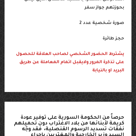
بحوزتهم جواز سفر
صورة شخصية عدد 2
حجز طائرة
يشترط الحضور الشخصي لصاحب العلاقة للحصول
على تذكرة المرور ولايقبل اتمام المعاملة عن طريق
البريد او بالنيابة
حرصاً
من
الحكومة
السورية
على
توفير
عودة
كريمة
لأبنائها
من
بلاد
الاغتراب
دون
تحميلهم
نفقات
تسديد
الرسوم
القنصلية،
فقد
وجّه
السيد
وزير
الخارجية
والمغتربين
بإجراء