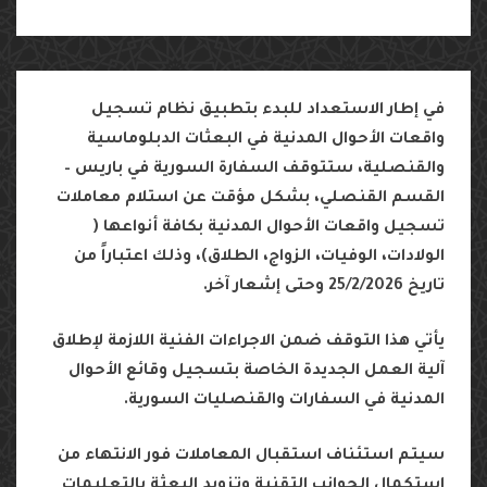
في
إطار
الاستعداد
للبدء
بتطبيق
نظام
تسجيل
واقعات
الأحوال
المدنية
في
البعثات
الدبلوماسية
والقنصلية،
ستتوقف
السفارة
السورية
في
باريس
–
القسم
القنصلي،
بشكل
مؤقت
عن
استلام
معاملات
تسجيل
واقعات
الأحوال
المدنية
بكافة
أنواعها
(
الولادات،
الوفيات،
الزواج،
الطلاق
)
،
وذلك
اعتباراً
من
تاريخ
25/2/2026
وحتى
إشعار
آخر
.
يأتي
هذا
التوقف
ضمن
الاجراءات
الفنية
اللازمة
لإطلاق
آلية
العمل
الجديدة
الخاصة
بتسجيل
وقائع
الأحوال
المدنية
في
السفارات
والقنصليات
السورية
.
سيتم
استئناف
استقبال
المعاملات
فور
الانتهاء
من
استكمال
الجوانب
التقنية
وتزويد
البعثة
بالتعليمات