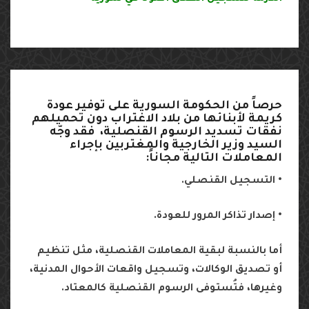
حرصاً
من
الحكومة
السورية
على
توفير
عودة
كريمة
لأبنائها
من
بلاد
الاغتراب
دون
تحميلهم
نفقات
تسديد
الرسوم
القنصلية،
فقد
وجّه
السيد
وزير
الخارجية
والمغتربين
بإجراء
المعاملات
التالية
مجاناً
:
•
التسجيل
القنصلي
.
•
إصدار
تذاكر
المرور
للعودة
.
أما
بالنسبة
لبقية
المعاملات
القنصلية،
مثل
تنظيم
أو
تصديق
الوكالات،
وتسجيل
واقعات
الأحوال
المدنية،
وغيرها،
فتُستوفى
الرسوم
القنصلية
كالمعتاد
.