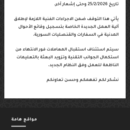
تاريخ
25/2/2026
وحتى
إشعار
آخر
.
يأتي
هذا
التوقف
ضمن
الاجراءات
الفنية
اللازمة
لإطلاق
آلية
العمل
الجديدة
الخاصة
بتسجيل
وقائع
الأحوال
المدنية
في
السفارات
والقنصليات
السورية
.
سيتم
استئناف
استقبال
المعاملات
فور
الانتهاء
من
استكمال
الجوانب
التقنية
وتزويد
البعثة
بالتعليمات
الناظمة
للعمل
وفق
النظام
الجديد
.
نشكر
لكم
تفهمكم
وحسن
تعاونكم
مواقع هامة