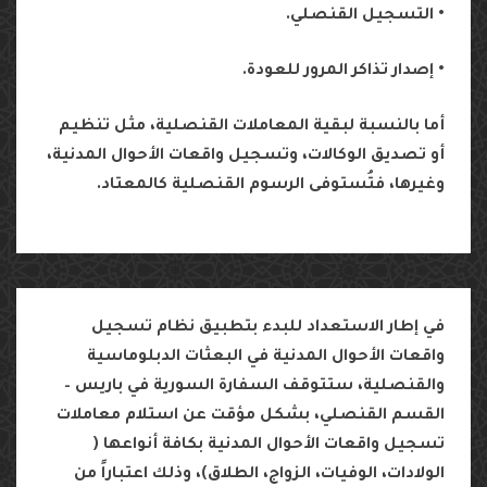
•
التسجيل
القنصلي
.
•
إصدار
تذاكر
المرور
للعودة
.
أما
بالنسبة
لبقية
المعاملات
القنصلية،
مثل
تنظيم
أو
تصديق
الوكالات،
وتسجيل
واقعات
الأحوال
المدنية،
وغيرها،
فتُستوفى
الرسوم
القنصلية
كالمعتاد
.
في
إطار
الاستعداد
للبدء
بتطبيق
نظام
تسجيل
واقعات
الأحوال
المدنية
في
البعثات
الدبلوماسية
والقنصلية،
ستتوقف
السفارة
السورية
في
باريس
–
القسم
القنصلي،
بشكل
مؤقت
عن
استلام
معاملات
تسجيل
واقعات
الأحوال
المدنية
بكافة
أنواعها
(
الولادات،
الوفيات،
الزواج،
الطلاق
)
،
وذلك
اعتباراً
من