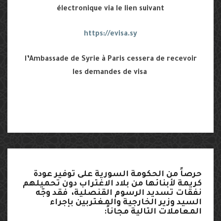
électronique via le lien suivant
https://evisa.sy
l’Ambassade de Syrie à Paris cessera de recevoir
les demandes de visa
حرصاً
من
الحكومة
السورية
على
توفير
عودة
كريمة
لأبنائها
من
بلاد
الاغتراب
دون
تحميلهم
نفقات
تسديد
الرسوم
القنصلية،
فقد
وجّه
السيد
وزير
الخارجية
والمغتربين
بإجراء
المعاملات
التالية
مجاناً
: